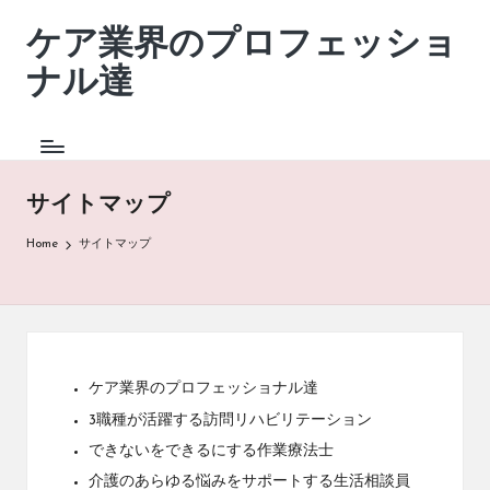
ケア業界のプロフェッショ
超
Skip
高
to
ナル達
齢
content
社
会
を
支
サイトマップ
え
て
Home
サイトマップ
い
る
の
は、
こ
ん
な
ケア業界のプロフェッショナル達
職
3職種が活躍する訪問リハビリテーション
種。
できないをできるにする作業療法士
介護のあらゆる悩みをサポートする生活相談員