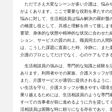
職
ただでさえ大変なシーンが多い介護は、悩みや
種。
がよくあります。ここで重要な役割を果たすの
悩みに対して、生活相談員は悩み解決の羅針盤
の橋渡し役として、共感と理解を持って接しま
要望、身体的な状態や精神的な状況に合わせた
ション、サービスの質の向上、職員同士の人間
は、こうした課題に直面した時、冷静に、また
介護のプロとしてだけでなく、心のケアもでき
生活相談員の強みは、専門的な知識と経験を活
あります。利用者やその家族、介護スタッフが
また、介護サービスが適切に提供されるように
い生活を守り、介護スタッフが働きやすい環境
乗り越えるためには、生活相談員のような専門
すべての当事者が前に進めるように力を貸して
活相談員は困難な時に頼りになる存在であり、