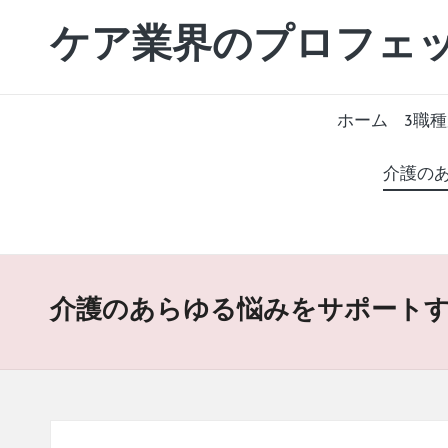
ケア業界のプロフェ
超
Skip
高
to
齢
content
社
ホーム
3職
会
を
介護の
支
え
て
い
る
介護のあらゆる悩みをサポート
の
は、
こ
ん
な